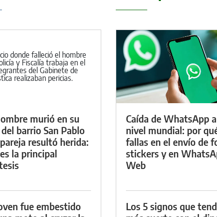
ombre murió en su
Caída de WhatsApp a
 del barrio San Pablo
nivel mundial: por qu
 pareja resultó herida:
fallas en el envío de f
es la principal
stickers y en Whats
tesis
Web
oven fue embestido
Los 5 signos que ten