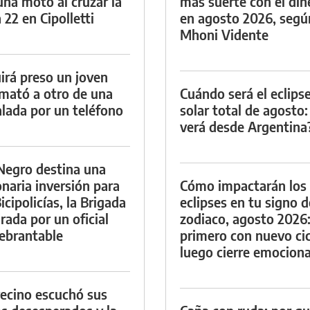
una moto al cruzar la
más suerte con el din
 22 en Cipolletti
en agosto 2026, segú
Mhoni Vidente
irá preso un joven
mató a otro de una
Cuándo será el eclips
lada por un teléfono
solar total de agosto:
verá desde Argentina
Negro destina una
onaria inversión para
Cómo impactarán los
icipolicías, la Brigada
eclipses en tu signo d
irada por un oficial
zodiaco, agosto 2026
ebrantable
primero con nuevo cic
luego cierre emociona
ecino escuchó sus