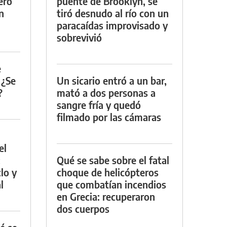
ero
puente de Brooklyn, se
n
tiró desnudo al río con un
paracaídas improvisado y
sobrevivió
e
 ¿Se
Un sicario entró a un bar,
?
mató a dos personas a
sangre fría y quedó
filmado por las cámaras
el
:
Qué se sabe sobre el fatal
lo y
choque de helicópteros
l
que combatían incendios
en Grecia: recuperaron
dos cuerpos