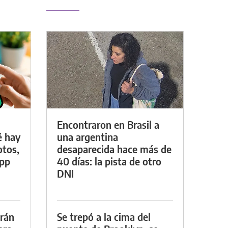
Encontraron en Brasil a
é hay
una argentina
otos,
desaparecida hace más de
App
40 días: la pista de otro
DNI
drán
Se trepó a la cima del