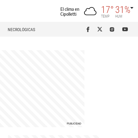
17°
31%
El clima en
Cipolletti
TEMP
HUM
NECROLÓGICAS