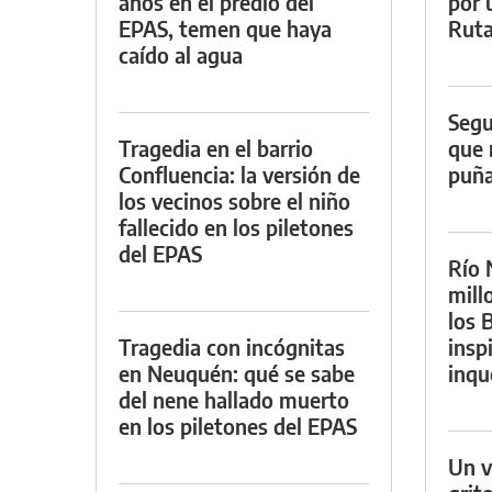
años en el predio del
por 
EPAS, temen que haya
Ruta
caído al agua
Segu
Tragedia en el barrio
que 
Confluencia: la versión de
puña
los vecinos sobre el niño
fallecido en los piletones
del EPAS
Río 
mill
los B
Tragedia con incógnitas
insp
en Neuquén: qué se sabe
inqu
del nene hallado muerto
en los piletones del EPAS
Un v