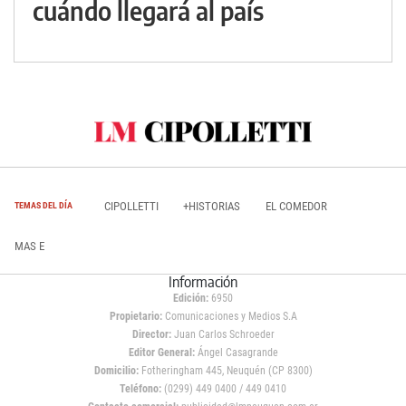
cuándo llegará al país
CIPOLLETTI
+HISTORIAS
EL COMEDOR
TEMAS DEL DÍA
MAS E
Información
Edición:
6950
Propietario:
Comunicaciones y Medios S.A
Director:
Juan Carlos Schroeder
Editor General:
Ángel Casagrande
Domicilio:
Fotheringham 445, Neuquén (CP 8300)
Teléfono:
(0299) 449 0400 / 449 0410