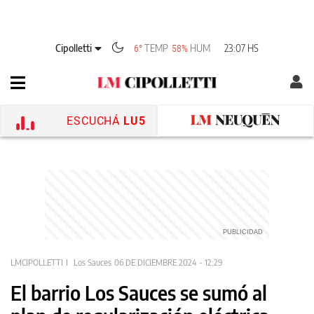
Cipolletti
TEMP
HUM
23:07 HS
6°
58%
ESCUCHÁ
LU5
LMCIPOLLETTI
Los Sauces
06 DE DICIEMBRE 2024 - 12:29
El barrio Los Sauces se sumó al