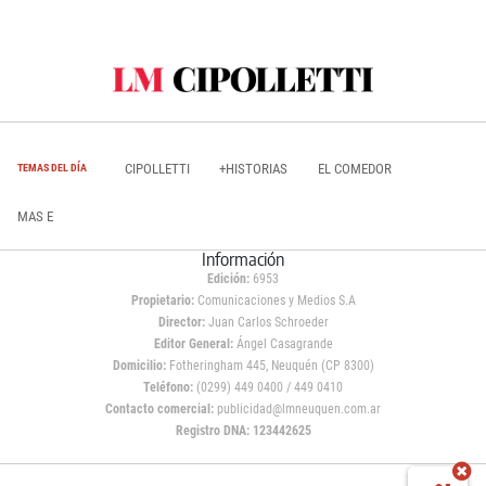
CIPOLLETTI
+HISTORIAS
EL COMEDOR
TEMAS DEL DÍA
MAS E
Información
Edición:
6953
Propietario:
Comunicaciones y Medios S.A
Director:
Juan Carlos Schroeder
Editor General:
Ángel Casagrande
Domicilio:
Fotheringham 445, Neuquén (CP 8300)
Teléfono:
(0299) 449 0400 / 449 0410
Contacto comercial:
publicidad@lmneuquen.com.ar
Registro DNA: 123442625