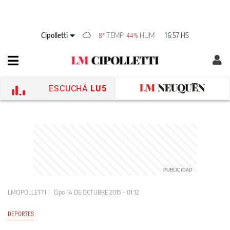
Cipolletti
TEMP
HUM
16:57 HS
8°
44%
ESCUCHÁ
LU5
LMCIPOLLETTI
Cipo
14 DE OCTUBRE 2015 - 01:12
DEPORTES