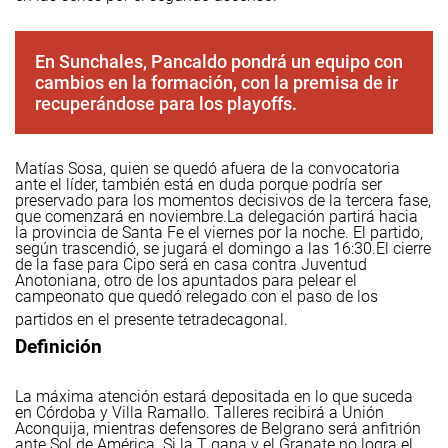
En Sunchales, Pancaldo pondrá un equipo con
cambios en la formación, con la premisa de ir
recuperándose para los playoffs.
Matías Sosa, quien se quedó afuera de la convocatoria
ante el líder, también está en duda porque podría ser
preservado para los momentos decisivos de la tercera fase,
que comenzará en noviembre.
La delegación partirá hacia
la provincia de Santa Fe el viernes por la noche. El partido,
según trascendió, se jugará el domingo a las 16:30.
El cierre
de la fase para Cipo será en casa contra Juventud
Anotoniana, otro de los apuntados para pelear el
campeonato que quedó relegado con el paso de los
partidos en el presente tetradecagonal.
Definición
La máxima atención estará depositada en lo que suceda
en Córdoba y Villa Ramallo. Talleres recibirá a Unión
Aconquija, mientras defensores de Belgrano será anfitrión
ante Sol de América. Si la T gana y el Granate no logra el