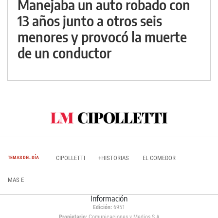
Manejaba un auto robado con
13 años junto a otros seis
menores y provocó la muerte
de un conductor
CIPOLLETTI
+HISTORIAS
EL COMEDOR
TEMAS DEL DÍA
MAS E
Información
Edición:
6951
Propietario:
Comunicaciones y Medios S.A