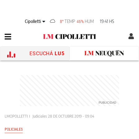
Cipolletti
TEMP
HUM
19:41 HS
8°
46%
ESCUCHÁ
LU5
LMCIPOLLETTI
Judiciales
28 DE OCTUBRE 2019 - 09:04
POLICIALES