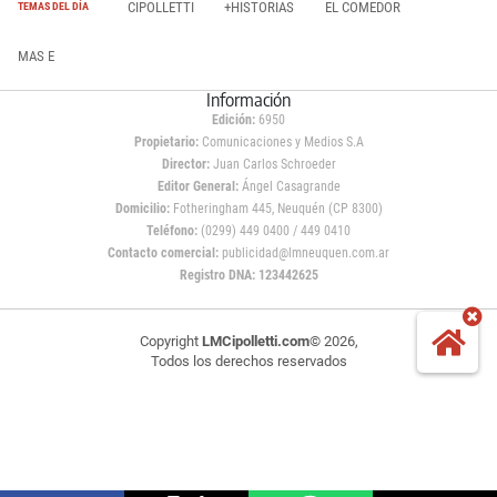
CIPOLLETTI
+HISTORIAS
EL COMEDOR
TEMAS DEL DÍA
MAS E
Información
Edición:
6950
Propietario:
Comunicaciones y Medios S.A
Director:
Juan Carlos Schroeder
Editor General:
Ángel Casagrande
Domicilio:
Fotheringham 445, Neuquén (CP 8300)
Teléfono:
(0299) 449 0400 / 449 0410
Contacto comercial:
publicidad@lmneuquen.com.ar
Registro DNA: 123442625
Copyright
LMCipolletti.com
© 2026,
Todos los derechos reservados