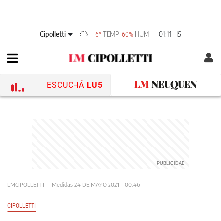
Cipolletti
TEMP
HUM
01:11 HS
6°
60%
ESCUCHÁ
LU5
LMCIPOLLETTI
Medidas
24 DE MAYO 2021 - 00:46
CIPOLLETTI