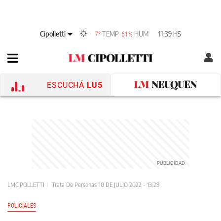
Cipolletti
TEMP
HUM
11:39 HS
7°
61%
ESCUCHÁ
LU5
LMCIPOLLETTI
Trata De Personas
10 DE JULIO 2022 - 13:29
POLICIALES