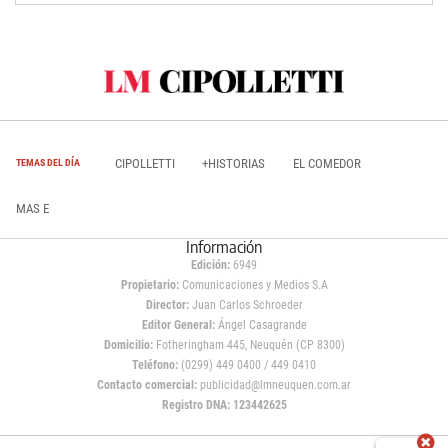
CIPOLLETTI
+HISTORIAS
EL COMEDOR
TEMAS DEL DÍA
MAS E
Información
Edición:
6949
Propietario:
Comunicaciones y Medios S.A
Director:
Juan Carlos Schroeder
Editor General:
Ángel Casagrande
Domicilio:
Fotheringham 445, Neuquén (CP 8300)
Teléfono:
(0299) 449 0400 / 449 0410
Contacto comercial:
publicidad@lmneuquen.com.ar
Registro DNA: 123442625