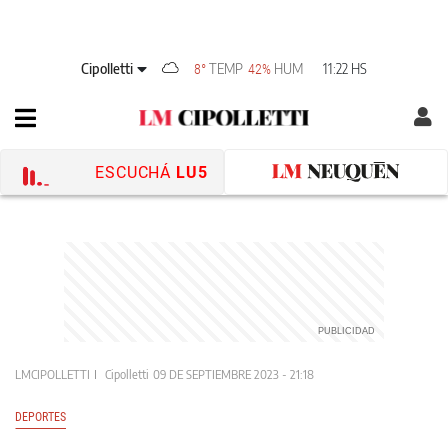
Cipolletti
TEMP
HUM
11:22 HS
8°
42%
ESCUCHÁ
LU5
LMCIPOLLETTI
Cipolletti
09 DE SEPTIEMBRE 2023 - 21:18
DEPORTES