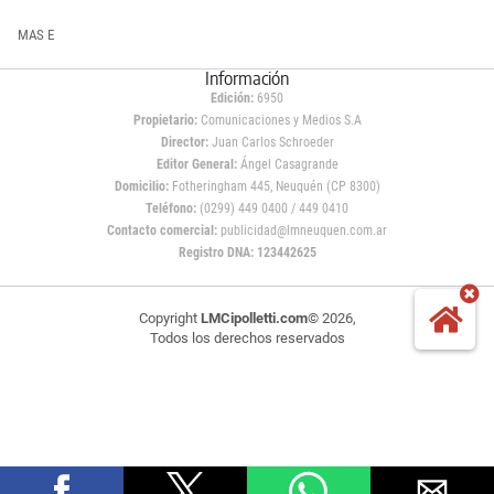
MAS E
Información
Edición:
6950
Propietario:
Comunicaciones y Medios S.A
Director:
Juan Carlos Schroeder
Editor General:
Ángel Casagrande
Domicilio:
Fotheringham 445, Neuquén (CP 8300)
Teléfono:
(0299) 449 0400 / 449 0410
Contacto comercial:
publicidad@lmneuquen.com.ar
Registro DNA: 123442625
Copyright
LMCipolletti.com
© 2026,
Todos los derechos reservados