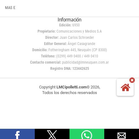
MAS E
Información
Edición:
6950
Propietario:
Comunicaciones y Medios S.A
Director:
Juan Carlos Schroeder
Editor General:
Ángel Casagrande
Domicilio:
Fotheringham 445, Neuquén (CP 8300)
Teléfono:
(0299) 449 0400 / 449 0410
Contacto comercial:
publicidad@lmneuquen.com.ar
Registro DNA: 123442625
Copyright
LMCipolletti.com
© 2026,
Todos los derechos reservados