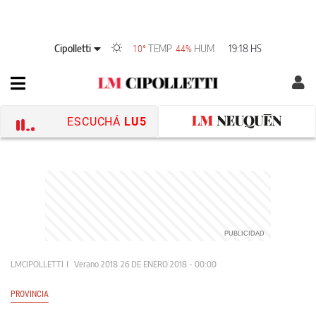
Cipolletti
TEMP
HUM
19:18 HS
10°
44%
ESCUCHÁ
LU5
LMCIPOLLETTI
Verano 2018
26 DE ENERO 2018 - 00:00
PROVINCIA