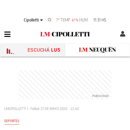
Cipolletti
TEMP
HUM
11:31 HS
7°
41%
ESCUCHÁ
LU5
LMCIPOLLETTI
Fútbol
27 DE MAYO 2020 - 22:40
DEPORTES