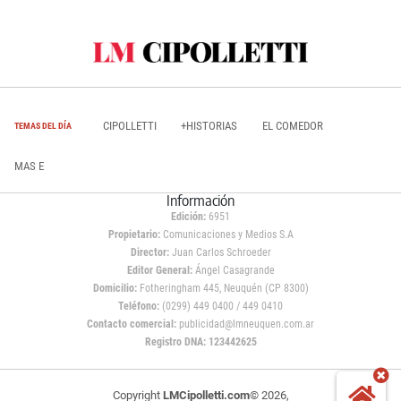
CIPOLLETTI
+HISTORIAS
EL COMEDOR
TEMAS DEL DÍA
MAS E
Información
Edición:
6951
Propietario:
Comunicaciones y Medios S.A
Director:
Juan Carlos Schroeder
Editor General:
Ángel Casagrande
Domicilio:
Fotheringham 445, Neuquén (CP 8300)
Teléfono:
(0299) 449 0400 / 449 0410
Contacto comercial:
publicidad@lmneuquen.com.ar
Registro DNA: 123442625
Copyright
LMCipolletti.com
© 2026,