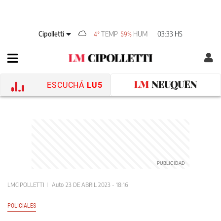
Cipolletti
TEMP
HUM
03:33 HS
4°
59%
ESCUCHÁ
LU5
LMCIPOLLETTI
Auto
23 DE ABRIL 2023 - 18:16
POLICIALES