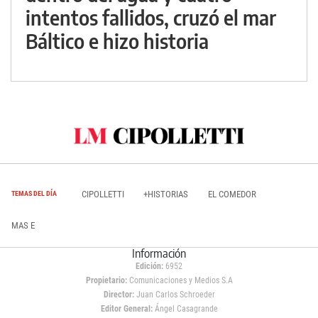
intentos fallidos, cruzó el mar
Báltico e hizo historia
CIPOLLETTI
+HISTORIAS
EL COMEDOR
TEMAS DEL DÍA
MAS E
Información
Edición:
6952
Propietario:
Comunicaciones y Medios S.A
Director:
Juan Carlos Schroeder
Editor General:
Ángel Casagrande