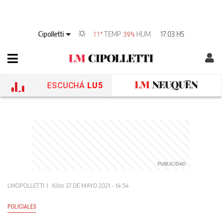
Cipolletti
TEMP
HUM
17:03 HS
11°
39%
ESCUCHÁ
LU5
LMCIPOLLETTI
Kilos
27 DE MAYO 2021 - 14:54
POLICIALES