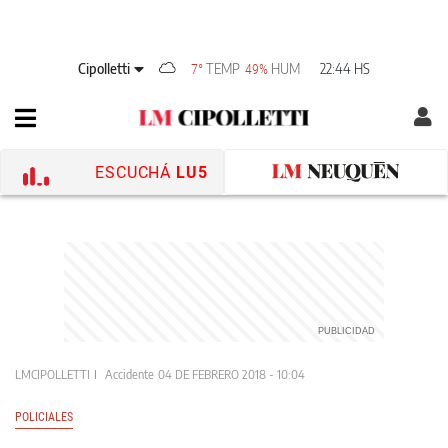
Cipolletti
TEMP
HUM
22:44 HS
7°
49%
ESCUCHÁ
LU5
LMCIPOLLETTI
Accidente
04 DE FEBRERO 2018 - 10:04
POLICIALES