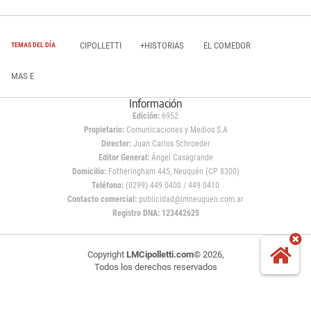
CIPOLLETTI
+HISTORIAS
EL COMEDOR
TEMAS DEL DÍA
MAS E
Información
Edición:
6952
Propietario:
Comunicaciones y Medios S.A
Director:
Juan Carlos Schroeder
Editor General:
Ángel Casagrande
Domicilio:
Fotheringham 445, Neuquén (CP 8300)
Teléfono:
(0299) 449 0400 / 449 0410
Contacto comercial:
publicidad@lmneuquen.com.ar
Registro DNA: 123442625
Copyright
LMCipolletti.com
© 2026,
Todos los derechos reservados