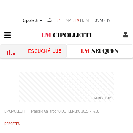
Cipolletti
TEMP
HUM
09:50 HS
5°
58%
ESCUCHÁ
LU5
LMCIPOLLETTI
Marcelo Gallardo
10 DE FEBRERO 2023 - 14:37
DEPORTES