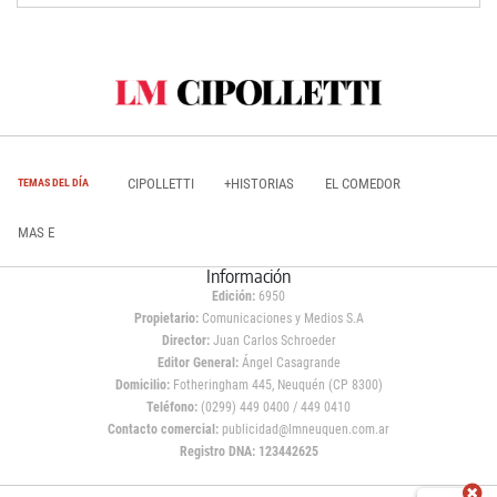
CIPOLLETTI
+HISTORIAS
EL COMEDOR
TEMAS DEL DÍA
MAS E
Información
Edición:
6950
Propietario:
Comunicaciones y Medios S.A
Director:
Juan Carlos Schroeder
Editor General:
Ángel Casagrande
Domicilio:
Fotheringham 445, Neuquén (CP 8300)
Teléfono:
(0299) 449 0400 / 449 0410
Contacto comercial:
publicidad@lmneuquen.com.ar
Registro DNA: 123442625