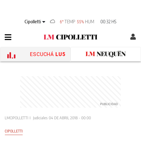
Cipolletti
TEMP
HUM
00:32 HS
6°
55%
ESCUCHÁ
LU5
LMCIPOLLETTI
Judiciales
04 DE ABRIL 2018 - 00:00
CIPOLLETTI