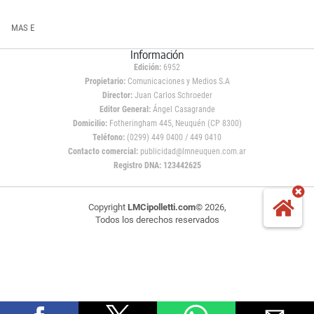
MAS E
Información
Edición:
6952
Propietario:
Comunicaciones y Medios S.A
Director:
Juan Carlos Schroeder
Editor General:
Ángel Casagrande
Domicilio:
Fotheringham 445, Neuquén (CP 8300)
Teléfono:
(0299) 449 0400 / 449 0410
Contacto comercial:
publicidad@lmneuquen.com.ar
Registro DNA: 123442625
Copyright
LMCipolletti.com
© 2026,
Todos los derechos reservados