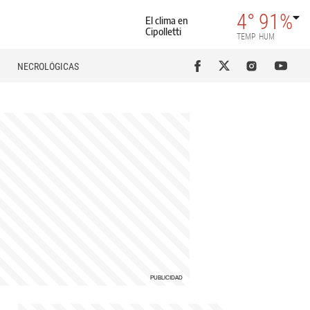
4°
91%
El clima en
Cipolletti
TEMP
HUM
NECROLÓGICAS