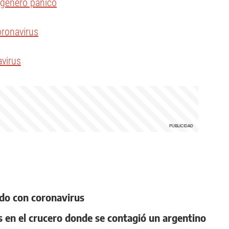
y generó pánico
oronavirus
avirus
ado con coronavirus
 en el crucero donde se contagió un argentino