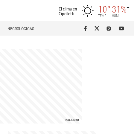
10°
31%
El clima en
Cipolletti
TEMP
HUM
NECROLÓGICAS