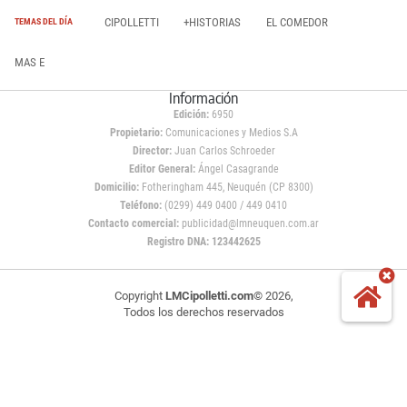
CIPOLLETTI
+HISTORIAS
EL COMEDOR
TEMAS DEL DÍA
MAS E
Información
Edición:
6950
Propietario:
Comunicaciones y Medios S.A
Director:
Juan Carlos Schroeder
Editor General:
Ángel Casagrande
Domicilio:
Fotheringham 445, Neuquén (CP 8300)
Teléfono:
(0299) 449 0400 / 449 0410
Contacto comercial:
publicidad@lmneuquen.com.ar
Registro DNA: 123442625
Copyright
LMCipolletti.com
© 2026,
Todos los derechos reservados