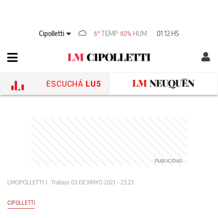
Cipolletti
TEMP
HUM
01:12 HS
6°
60%
ESCUCHÁ
LU5
LMCIPOLLETTI
Trabajo
03 DE MAYO 2021 - 23:23
CIPOLLETTI