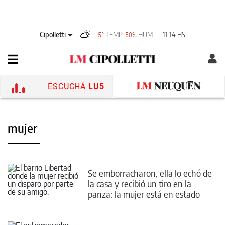
Cipolletti
TEMP
HUM
11:14 HS
5°
50%
ESCUCHÁ
LU5
mujer
Se emborracharon, ella lo echó de
la casa y recibió un tiro en la
panza: la mujer está en estado
crítico