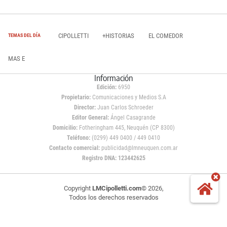
CIPOLLETTI
+HISTORIAS
EL COMEDOR
TEMAS DEL DÍA
MAS E
Información
Edición:
6950
Propietario:
Comunicaciones y Medios S.A
Director:
Juan Carlos Schroeder
Editor General:
Ángel Casagrande
Domicilio:
Fotheringham 445, Neuquén (CP 8300)
Teléfono:
(0299) 449 0400 / 449 0410
Contacto comercial:
publicidad@lmneuquen.com.ar
Registro DNA: 123442625
Copyright
LMCipolletti.com
© 2026,
Todos los derechos reservados