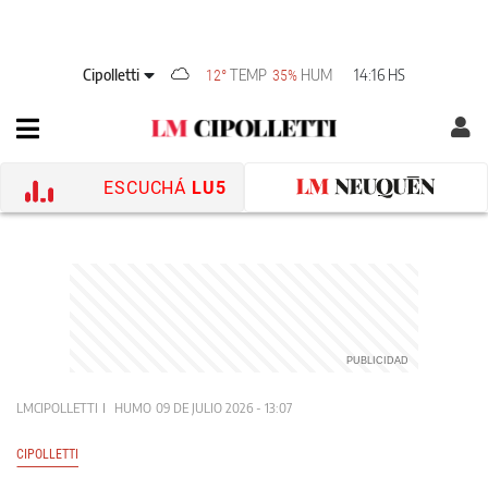
Cipolletti
TEMP
HUM
14:16 HS
12°
35%
ESCUCHÁ
LU5
LMCIPOLLETTI
HUMO
09 DE JULIO 2026 - 13:07
CIPOLLETTI