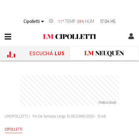
Cipolletti
TEMP
HUM
17:04 HS
11°
39%
ESCUCHÁ
LU5
LMCIPOLLETTI
Fin De Semana Largo
13 DE JUNIO 2026 - 13:48
CIPOLLETTI