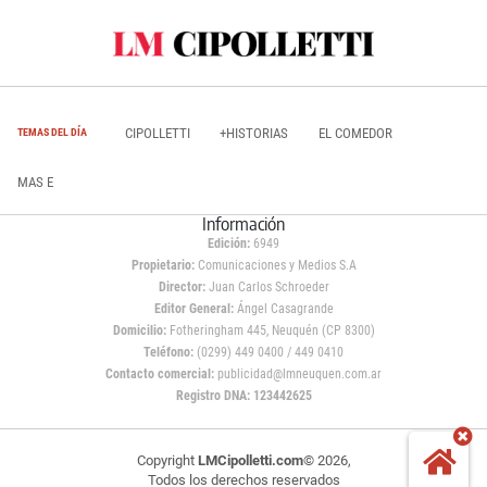
CIPOLLETTI
+HISTORIAS
EL COMEDOR
TEMAS DEL DÍA
MAS E
Información
Edición:
6949
Propietario:
Comunicaciones y Medios S.A
Director:
Juan Carlos Schroeder
Editor General:
Ángel Casagrande
Domicilio:
Fotheringham 445, Neuquén (CP 8300)
Teléfono:
(0299) 449 0400 / 449 0410
Contacto comercial:
publicidad@lmneuquen.com.ar
Registro DNA: 123442625
Copyright
LMCipolletti.com
© 2026,
Todos los derechos reservados