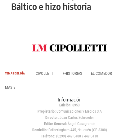
Báltico e hizo historia
CIPOLLETTI
+HISTORIAS
EL COMEDOR
TEMAS DEL DÍA
MAS E
Información
Edición:
6953
Propietario:
Comunicaciones y Medios S.A
Director:
Juan Carlos Schroeder
Editor General:
Ángel Casagrande
Domicilio:
Fotheringham 445, Neuquén (CP 8300)
Teléfono:
(0299) 449 0400 / 449 0410