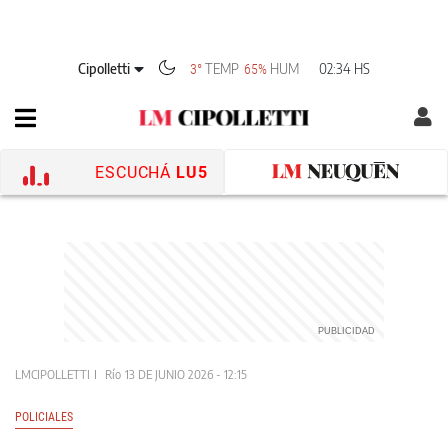
Cipolletti
TEMP
HUM
02:34 HS
3°
65%
ESCUCHÁ
LU5
LMCIPOLLETTI
Río
13 DE JUNIO 2026 - 12:15
POLICIALES