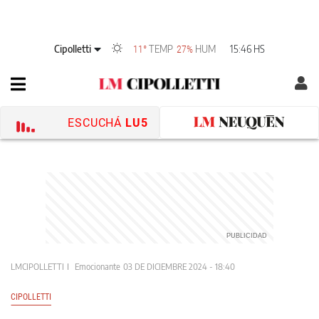
Cipolletti
TEMP
HUM
15:46 HS
11°
27%
ESCUCHÁ
LU5
LMCIPOLLETTI
Emocionante
03 DE DICIEMBRE 2024 - 18:40
CIPOLLETTI