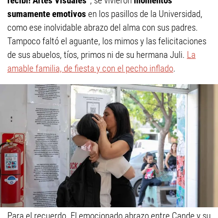
recibí! Artes Visuales”
, se vivieron
momentos
sumamente emotivos
en los pasillos de la Universidad,
como ese inolvidable abrazo del alma con sus padres.
Tampoco faltó el aguante, los mimos y las felicitaciones
de sus abuelos, tíos, primos ni de su hermana Juli.
La
amable familia, de fiesta y con el pecho inflado
.
Para el recuerdo. El emocionado abrazo entre Cande y su