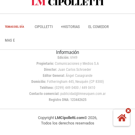
CIPOLLETTI
+HISTORIAS
EL COMEDOR
TEMAS DEL DÍA
MAS E
Información
Edición:
6949
Propietario:
Comunicaciones y Medios S.A
Director:
Juan Carlos Schroeder
Editor General:
Ángel Casagrande
Domicilio:
Fotheringham 445, Neuquén (CP 8300)
Teléfono:
(0299) 449 0400 / 449 0410
Contacto comercial:
publicidad@lmneuquen.com.ar
Registro DNA: 123442625
Copyright
LMCipolletti.com
© 2026,
Todos los derechos reservados