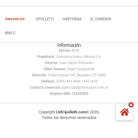
CIPOLLETTI
+HISTORIAS
EL COMEDOR
TEMAS DEL DÍA
MAS E
Información
Edición:
6950
Propietario:
Comunicaciones y Medios S.A
Director:
Juan Carlos Schroeder
Editor General:
Ángel Casagrande
Domicilio:
Fotheringham 445, Neuquén (CP 8300)
Teléfono:
(0299) 449 0400 / 449 0410
Contacto comercial:
publicidad@lmneuquen.com.ar
Registro DNA: 123442625
Copyright
LMCipolletti.com
© 2026,
Todos los derechos reservados