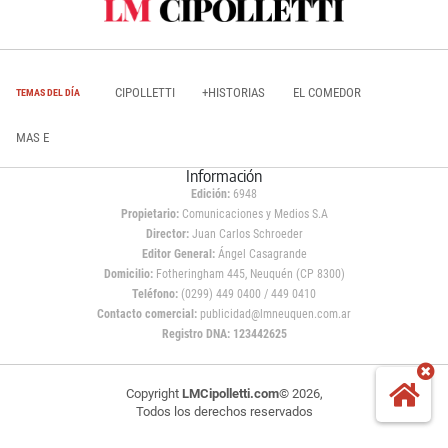
CIPOLLETTI
+HISTORIAS
EL COMEDOR
TEMAS DEL DÍA
MAS E
Información
Edición:
6948
Propietario:
Comunicaciones y Medios S.A
Director:
Juan Carlos Schroeder
Editor General:
Ángel Casagrande
Domicilio:
Fotheringham 445, Neuquén (CP 8300)
Teléfono:
(0299) 449 0400 / 449 0410
Contacto comercial:
publicidad@lmneuquen.com.ar
Registro DNA: 123442625
Copyright
LMCipolletti.com
© 2026,
Todos los derechos reservados