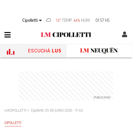
Cipolletti
TEMP
HUM
01:57 HS
10°
44%
ESCUCHÁ
LU5
LMCIPOLLETTI
Cipolletti
05 DE JUNIO 2026 - 17:40
CIPOLLETTI