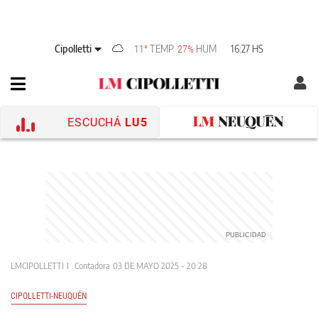
Cipolletti
TEMP
HUM
16:27 HS
11°
27%
ESCUCHÁ
LU5
LMCIPOLLETTI
Contadora
03 DE MAYO 2025 - 20:28
CIPOLLETTI-NEUQUÉN