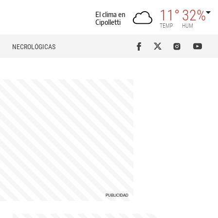
11°
32%
El clima en
Cipolletti
TEMP
HUM
NECROLÓGICAS