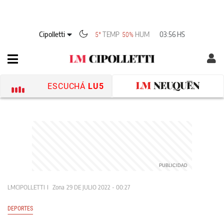
Cipolletti
TEMP
HUM
03:56 HS
5°
50%
ESCUCHÁ
LU5
LMCIPOLLETTI
Zona
29 DE JULIO 2022 - 00:27
DEPORTES