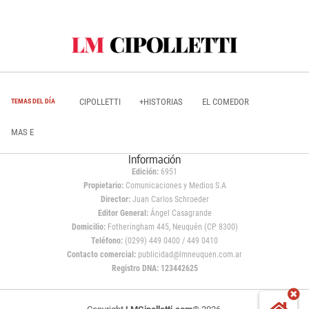
CIPOLLETTI
+HISTORIAS
EL COMEDOR
TEMAS DEL DÍA
MAS E
Información
Edición:
6951
Propietario:
Comunicaciones y Medios S.A
Director:
Juan Carlos Schroeder
Editor General:
Ángel Casagrande
Domicilio:
Fotheringham 445, Neuquén (CP 8300)
Teléfono:
(0299) 449 0400 / 449 0410
Contacto comercial:
publicidad@lmneuquen.com.ar
Registro DNA: 123442625