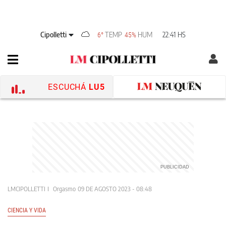
Cipolletti
TEMP
HUM
22:41 HS
6°
45%
ESCUCHÁ
LU5
LMCIPOLLETTI
Orgasmo
09 DE AGOSTO 2023 - 08:48
CIENCIA Y VIDA