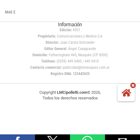
MAS E
Información
Edición:
6951
Propietario:
Comunicaciones y Medios S.A
Director:
Juan Carlos Schroeder
Editor General:
Ángel Casagrande
Domicilio:
Fotheringham 445, Neuquén (CP 8300)
Teléfono:
(0299) 449 0400 / 449 0410
Contacto comercial:
publicidad@lmneuquen.com.ar
Registro DNA: 123442625
Copyright
LMCipolletti.com
© 2026,
Todos los derechos reservados