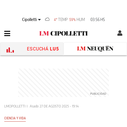
Cipolletti
TEMP
HUM
03:56 HS
4°
59%
ESCUCHÁ
LU5
LMCIPOLLETTI
Asado
27 DE AGOSTO 2025 - 19:14
CIENCIA Y VIDA