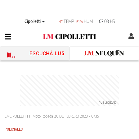
Cipolletti
TEMP
HUM
02:03 HS
4°
91%
ESCUCHÁ
LU5
LMCIPOLLETTI
Moto Robada
20 DE FEBRERO 2023 - 07:15
POLICIALES