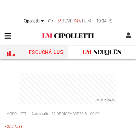
Cipolletti
TEMP
HUM
10:04 HS
6°
54%
ESCUCHÁ
LU5
LMCIPOLLETTI
Narcotráfico
24 DE DICIEMBRE 2018 - 00:00
POLICIALES