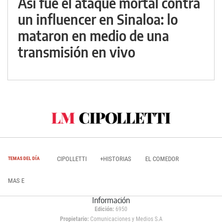
Así fue el ataque mortal contra
un influencer en Sinaloa: lo
mataron en medio de una
transmisión en vivo
CIPOLLETTI
+HISTORIAS
EL COMEDOR
TEMAS DEL DÍA
MAS E
Información
Edición:
6950
Propietario:
Comunicaciones y Medios S.A