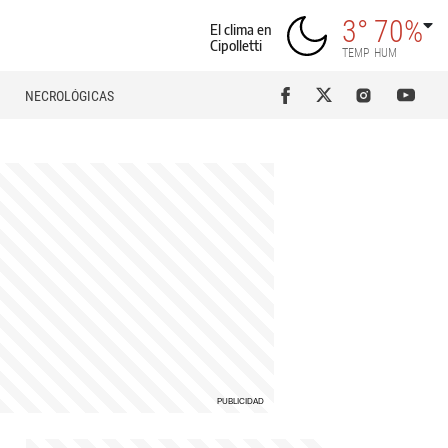
3°
70%
El clima en
Cipolletti
TEMP
HUM
NECROLÓGICAS