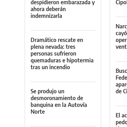
despidieron embarazada y
Cipol
ahora deberán
indemnizarla
Narc
cayó
Dramático rescate en
oper
plena nevada: tres
vent
personas sufrieron
quemaduras e hipotermia
tras un incendio
Busc
Fede
apar
Se produjo un
de Ci
desmoronamiento de
banquina en la Autovía
Norte
El a
pedof