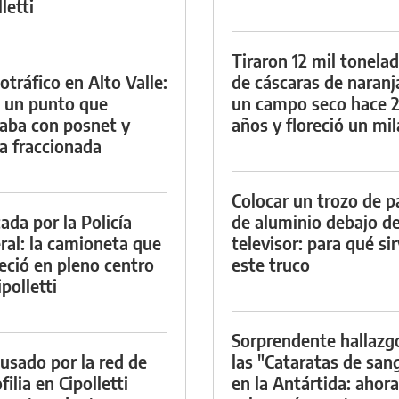
letti
Tiraron 12 mil tonela
otráfico en Alto Valle:
de cáscaras de naranj
 un punto que
un campo seco hace 
aba con posnet y
años y floreció un mi
a fraccionada
Colocar un trozo de p
ada por la Policía
de aluminio debajo de
ral: la camioneta que
televisor: para qué si
eció en pleno centro
este truco
polletti
Sorprendente hallazg
cusado por la red de
las "Cataratas de san
ilia en Cipolletti
en la Antártida: ahora