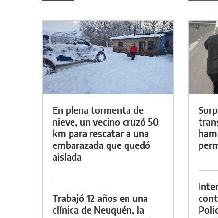
En plena tormenta de
Sorp
nieve, un vecino cruzó 50
tran
km para rescatar a una
hamb
embarazada que quedó
perm
aislada
Inte
Trabajó 12 años en una
cont
clínica de Neuquén, la
Poli