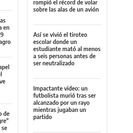
rompió el récord de volar
sobre las alas de un avión
das
a en
29
Así se vivió el tiroteo
lagro
escolar donde un
estudiante mató al menos
a seis personas antes de
ser neutralizado
apel
l
rve
Impactante video: un
futbolista murió tras ser
alcanzado por un rayo
mientras jugaban un
o de
partido
gre"
 se