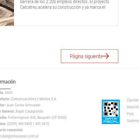
barrera de los 2.200 empleos directos. El proyecto
Calcatreu acelera su construcción y ya marca el
rumbo de un sector que prioriza mano de obra
local.
Página siguiente
ormación
ón:
6950
etario:
Comunicaciones y Medios S.A
Cipollet
tor:
Juan Carlos Schroeder
Deporte
r General:
Ángel Casagrande
País
ilio:
Fotheringham 445, Neuquén (CP 8300)
Suplem
ono:
(0299) 449 0400 / 449 0410
acto comercial:
icidad@lmneuquen.com.ar