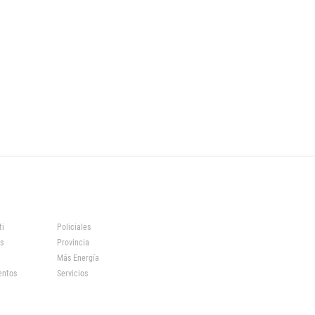
ti
Policiales
s
Provincia
Más Energía
entos
Servicios