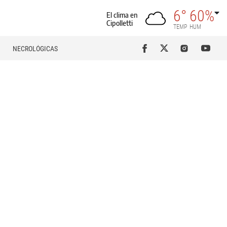
6°
60%
El clima en
Cipolletti
TEMP
HUM
NECROLÓGICAS