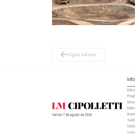
Página anterior
Inf
Edici
Propi
Direc
Edito
Domic
Viernes
7 de
agosto
de 2026
Teléf
Cont
publ