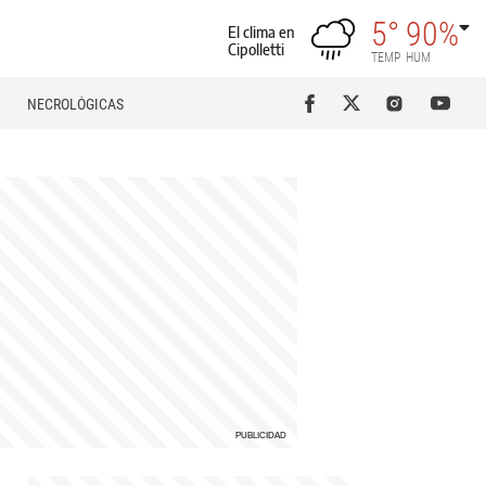
5°
90%
El clima en
Cipolletti
TEMP
HUM
NECROLÓGICAS