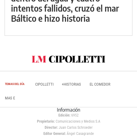
intentos fallidos, cruzó el mar
Báltico e hizo historia
CIPOLLETTI
+HISTORIAS
EL COMEDOR
TEMAS DEL DÍA
MAS E
Información
Edición:
6952
Propietario:
Comunicaciones y Medios S.A
Director:
Juan Carlos Schroeder
Editor General:
Ángel Casagrande