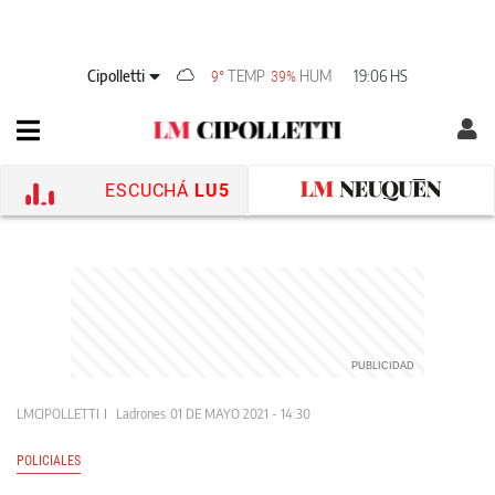
Cipolletti
TEMP
HUM
19:06 HS
9°
39%
ESCUCHÁ
LU5
LMCIPOLLETTI
Ladrones
01 DE MAYO 2021 - 14:30
POLICIALES