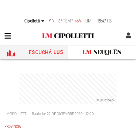
Cipolletti
TEMP
HUM
19:47 HS
8°
46%
ESCUCHÁ
LU5
LMCIPOLLETTI
Bariloche
22 DE DICIEMBRE 2020 - 12:20
PROVINCIA