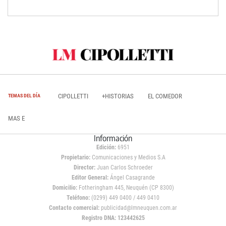
CIPOLLETTI
+HISTORIAS
EL COMEDOR
TEMAS DEL DÍA
MAS E
Información
Edición:
6951
Propietario:
Comunicaciones y Medios S.A
Director:
Juan Carlos Schroeder
Editor General:
Ángel Casagrande
Domicilio:
Fotheringham 445, Neuquén (CP 8300)
Teléfono:
(0299) 449 0400 / 449 0410
Contacto comercial:
publicidad@lmneuquen.com.ar
Registro DNA: 123442625