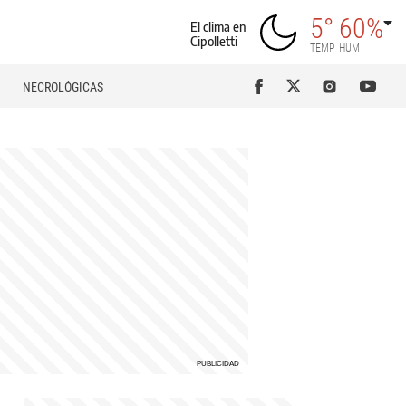
5°
60%
El clima en
Cipolletti
TEMP
HUM
NECROLÓGICAS