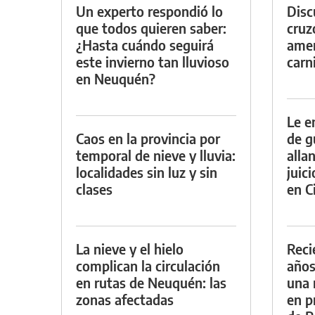
Un experto respondió lo
Discu
que todos quieren saber:
cruz
¿Hasta cuándo seguirá
amen
este invierno tan lluvioso
carn
en Neuquén?
Le e
Caos en la provincia por
de g
temporal de nieve y lluvia:
alla
localidades sin luz y sin
juic
clases
en Ci
La nieve y el hielo
Reci
complican la circulación
años
en rutas de Neuquén: las
una 
zonas afectadas
en p