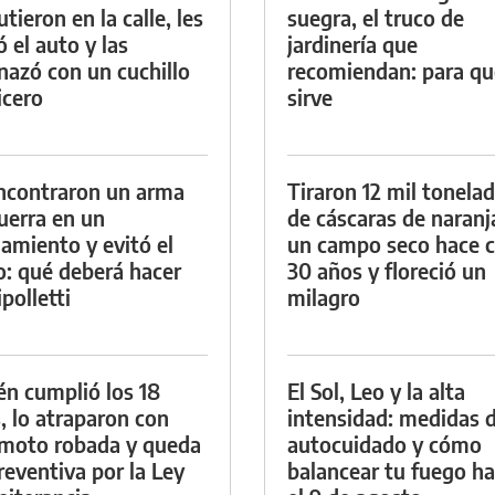
tieron en la calle, les
suegra, el truco de
ó el auto y las
jardinería que
azó con un cuchillo
recomiendan: para qu
icero
sirve
ncontraron un arma
Tiraron 12 mil tonela
uerra en un
de cáscaras de naranj
namiento y evitó el
un campo seco hace c
io: qué deberá hacer
30 años y floreció un
polletti
milagro
én cumplió los 18
El Sol, Leo y la alta
, lo atraparon con
intensidad: medidas 
moto robada y queda
autocuidado y cómo
reventiva por la Ley
balancear tu fuego h