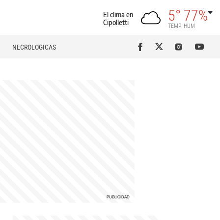
5°
77%
El clima en
Cipolletti
TEMP
HUM
NECROLÓGICAS