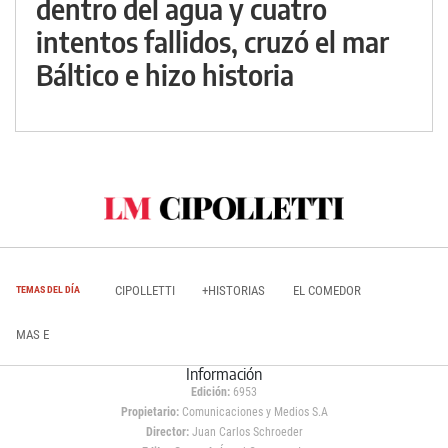
dentro del agua y cuatro
intentos fallidos, cruzó el mar
Báltico e hizo historia
CIPOLLETTI
+HISTORIAS
EL COMEDOR
TEMAS DEL DÍA
MAS E
Información
Edición:
6953
Propietario:
Comunicaciones y Medios S.A
Director:
Juan Carlos Schroeder