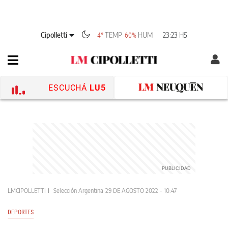
Cipolletti
TEMP
HUM
23:23 HS
4°
60%
ESCUCHÁ
LU5
LMCIPOLLETTI
Selección Argentina
29 DE AGOSTO 2022 - 10:47
DEPORTES