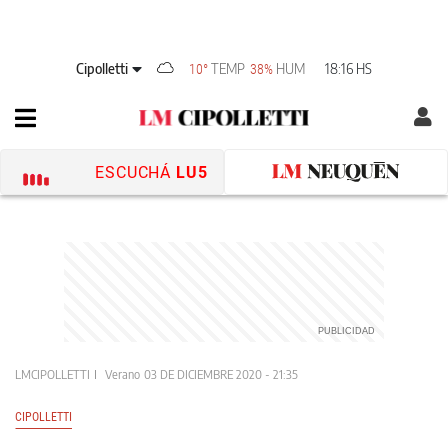
Cipolletti
TEMP
HUM
18:16 HS
10°
38%
ESCUCHÁ
LU5
LMCIPOLLETTI
Verano
03 DE DICIEMBRE 2020 - 21:35
CIPOLLETTI