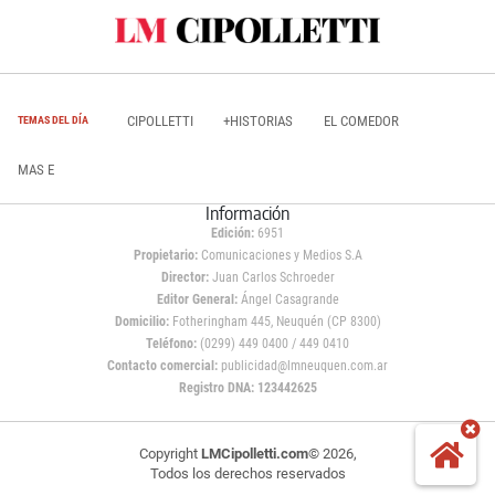
CIPOLLETTI
+HISTORIAS
EL COMEDOR
TEMAS DEL DÍA
MAS E
Información
Edición:
6951
Propietario:
Comunicaciones y Medios S.A
Director:
Juan Carlos Schroeder
Editor General:
Ángel Casagrande
Domicilio:
Fotheringham 445, Neuquén (CP 8300)
Teléfono:
(0299) 449 0400 / 449 0410
Contacto comercial:
publicidad@lmneuquen.com.ar
Registro DNA: 123442625
Copyright
LMCipolletti.com
© 2026,
Todos los derechos reservados