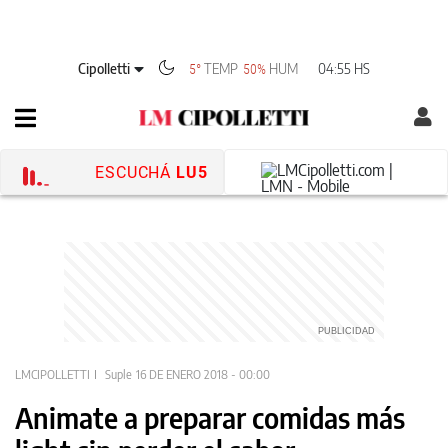
Cipolletti
TEMP
HUM
04:55 HS
5°
50%
ESCUCHÁ
LU5
LMCIPOLLETTI
Suple
16 DE ENERO 2018 - 00:00
Animate a preparar comidas más