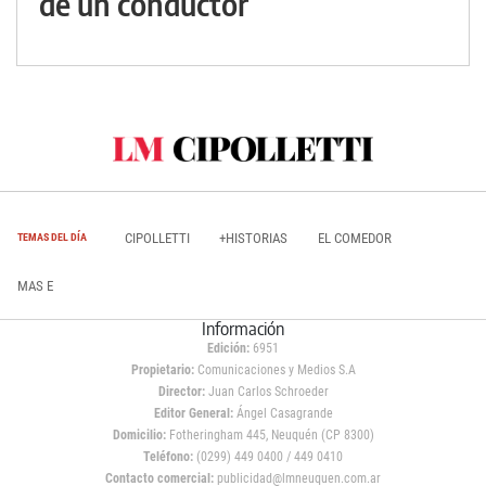
de un conductor
CIPOLLETTI
+HISTORIAS
EL COMEDOR
TEMAS DEL DÍA
MAS E
Información
Edición:
6951
Propietario:
Comunicaciones y Medios S.A
Director:
Juan Carlos Schroeder
Editor General:
Ángel Casagrande
Domicilio:
Fotheringham 445, Neuquén (CP 8300)
Teléfono:
(0299) 449 0400 / 449 0410
Contacto comercial:
publicidad@lmneuquen.com.ar