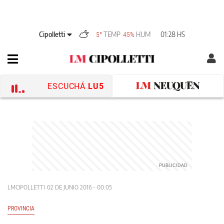
Cipolletti
TEMP
HUM
01:28 HS
5°
45%
ESCUCHÁ
LU5
LMCIPOLLETTI
02 DE JUNIO 2016 - 00:05
PROVINCIA