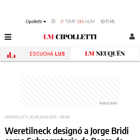
Cipolletti
TEMP
HUM
10:11 HS
3°
58%
ESCUCHÁ
LU5
LMCIPOLLETTI
30 DE JULIO 2015 - 00:00
Weretilneck designó a Jorge Bridi