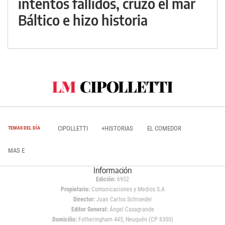
intentos fallidos, cruzó el mar
Báltico e hizo historia
CIPOLLETTI
+HISTORIAS
EL COMEDOR
TEMAS DEL DÍA
MAS E
Información
Edición:
6952
Propietario:
Comunicaciones y Medios S.A
Director:
Juan Carlos Schroeder
Editor General:
Ángel Casagrande
Domicilio:
Fotheringham 445, Neuquén (CP 8300)