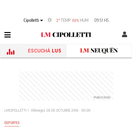
Cipolletti
TEMP
HUM
09:51 HS
2°
66%
ESCUCHÁ
LU5
LMCIPOLLETTI
Albinegro
28 DE OCTUBRE 2016 - 00:00
DEPORTES