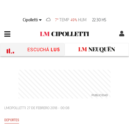
Cipolletti
TEMP
HUM
22:30 HS
7°
49%
ESCUCHÁ
LU5
LMCIPOLLETTI
27 DE FEBRERO 2018 - 00:08
DEPORTES