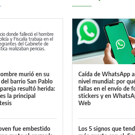
ombre murió en su
Caída de WhatsApp a
 del barrio San Pablo
nivel mundial: por qu
 pareja resultó herida:
fallas en el envío de f
es la principal
stickers y en Whats
tesis
Web
oven fue embestido
Los 5 signos que ten