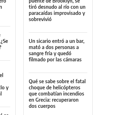
ero
puente de Brooklyn, se
n
tiró desnudo al río con un
paracaídas improvisado y
sobrevivió
e
 ¿Se
Un sicario entró a un bar,
?
mató a dos personas a
sangre fría y quedó
filmado por las cámaras
el
:
Qué se sabe sobre el fatal
lo y
choque de helicópteros
l
que combatían incendios
en Grecia: recuperaron
dos cuerpos