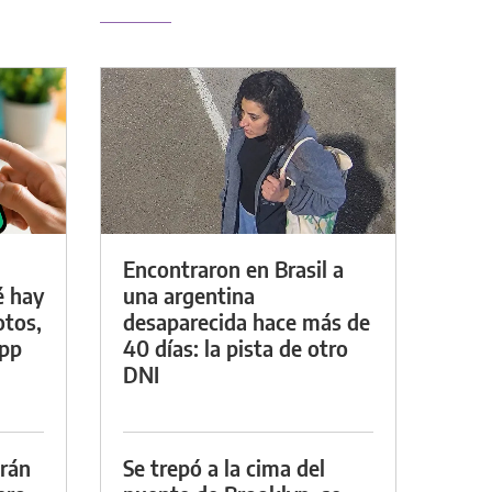
Encontraron en Brasil a
é hay
una argentina
otos,
desaparecida hace más de
App
40 días: la pista de otro
DNI
drán
Se trepó a la cima del