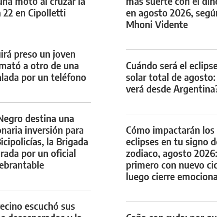
una moto al cruzar la
más suerte con el din
 22 en Cipolletti
en agosto 2026, segú
Mhoni Vidente
irá preso un joven
mató a otro de una
Cuándo será el eclips
lada por un teléfono
solar total de agosto:
verá desde Argentina
Negro destina una
onaria inversión para
Cómo impactarán los
icipolicías, la Brigada
eclipses en tu signo d
irada por un oficial
zodiaco, agosto 2026
ebrantable
primero con nuevo cic
luego cierre emociona
ecino escuchó sus