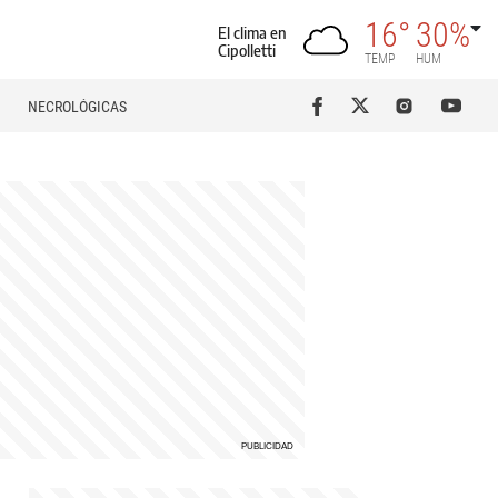
16°
30%
El clima en
Cipolletti
TEMP
HUM
NECROLÓGICAS