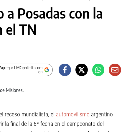
o a Posadas con la
n el TN
Agregar LMCipolletti.com
en
l receso mundialista, el
automovilismo
argentino
ir la final de la 6ª fecha en el campeonato del