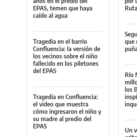
años en el predio del
por 
EPAS, temen que haya
Ruta
caído al agua
Segu
Tragedia en el barrio
que 
Confluencia: la versión de
puña
los vecinos sobre el niño
fallecido en los piletones
del EPAS
Río 
mill
los B
Tragedia en Confluencia:
insp
el video que muestra
inqu
cómo ingresaron el niño y
su madre al predio del
EPAS
Un v