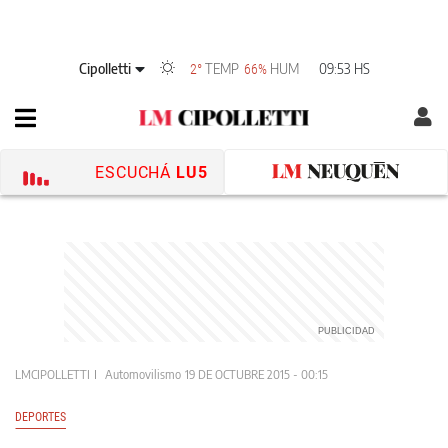
Cipolletti
TEMP
HUM
09:53 HS
2°
66%
ESCUCHÁ
LU5
LMCIPOLLETTI
Automovilismo
19 DE OCTUBRE 2015 - 00:15
DEPORTES