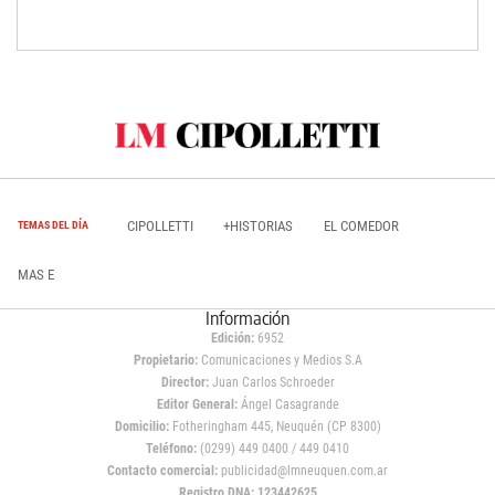
CIPOLLETTI
+HISTORIAS
EL COMEDOR
TEMAS DEL DÍA
MAS E
Información
Edición:
6952
Propietario:
Comunicaciones y Medios S.A
Director:
Juan Carlos Schroeder
Editor General:
Ángel Casagrande
Domicilio:
Fotheringham 445, Neuquén (CP 8300)
Teléfono:
(0299) 449 0400 / 449 0410
Contacto comercial:
publicidad@lmneuquen.com.ar
Registro DNA: 123442625