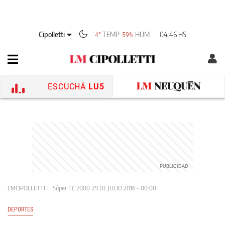
Cipolletti
TEMP
HUM
04:46 HS
4°
59%
ESCUCHÁ
LU5
LMCIPOLLETTI
Súper TC 2000
29 DE JULIO 2016 - 00:00
DEPORTES