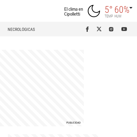
5°
60%
El clima en
Cipolletti
TEMP
HUM
NECROLÓGICAS